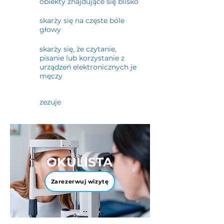
obiekty znajdujące się blisko
skarży się na częste bóle
głowy
skarży się, że czytanie,
pisanie lub korzystanie z
urządzeń elektronicznych je
męczy
zezuje
OKULISTA
Zarezerwuj wizytę