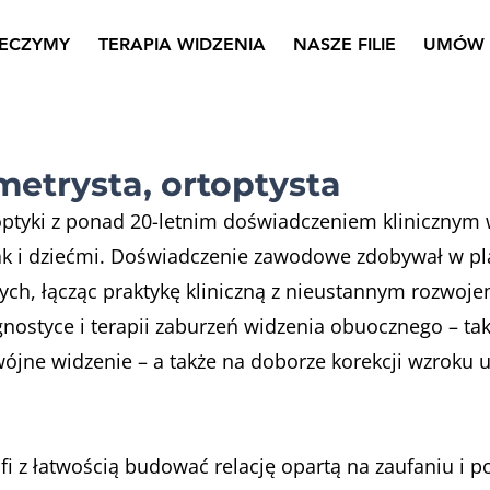
LECZYMY
TERAPIA WIDZENIA
NASZE FILIE
UMÓW 
etrysta, ortoptysta
toptyki z ponad 20-letnim doświadczeniem klinicznym 
ak i dziećmi. Doświadczenie zawodowe zdobywał w p
ych, łącząc praktykę kliniczną z nieustannym rozwoj
ostyce i terapii zaburzeń widzenia obuocznego – tak
jne widzenie – a także na doborze korekcji wzroku u 
fi z łatwością budować relację opartą na zaufaniu i p