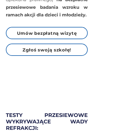
przesiewowe badania wzroku w
ramach akcji dla dzieci i młodzieży.
Umów bezpłatną wizytę
Zgłoś swoją szkołę!
Podczas wizyty w naszej
Pracowni Optycznej dla całej
rodziny wykwalifikowany
specjalista przeprowadzi
bezpłatnie:
TESTY PRZESIEWOWE
WYKRYWAJĄCE WADY
REFRAKCJI: