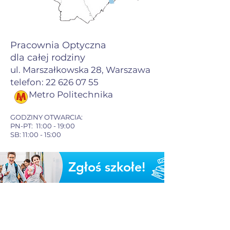
Pracownia Optyczna
dla całej rodziny
ul. Marszałkowska 28, Warszawa
telefon: 22 626 07 55
Metro Poli
technika
GODZINY OTWARCIA:
PN-PT: 11:00 - 19:00
SB: 11:00 - 15:00
Zgłoś szkołe!
Twoja szkoła może stać się częścią
programu bezpłatnych przesiewowych
badań wzroku dzieci!
Dzięki naszemu programowi możemy
pomóc uczniom osiągnąć ich pełny