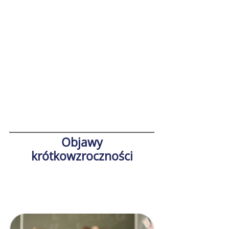
Kluczowe fakty:

Średni wiek pojawienia się krótkowzroczności 
spadł z 11 do 6-7 lat.

Dzieci z krótkowzrocznością mają trudności z 
przepisywaniem z tablicy, co może wpływać na 
ich wyniki w nauce.

Nieleczona krótkowzroczność postępuje wraz ze 
wzrostem dziecka, prowadząc do wysokich 
wartości wady w dorosłości.
Objawy
krótkowzroczności
Jak rozpoznać
krótkowzroczność u dziecka?