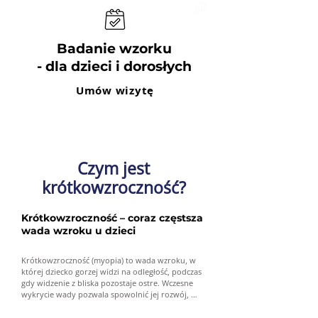
Badanie wzorku
- dla dzieci i dorosłych
Umów wizytę
Czym jest
krótkowzroczność?
Krótkowzroczność – coraz częstsza
wada wzroku u dzieci
Krótkowzroczność (myopia) to wada wzroku, w 
której dziecko gorzej widzi na odległość, podczas 
gdy widzenie z bliska pozostaje ostre. Wczesne 
wykrycie wady pozwala spowolnić jej rozwój, 
zmniejszając ryzyko poważnych powikłań w 
przyszłości.
