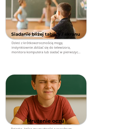
Siadanie bliżej tablicy / ekranu
Dzieci z krótkowzrocznością mogą 
instynktownie zbliżać się do telewizora, 
monitora komputera lub siadać w pierwszych 
rzędach w szkole, aby lepiej widzieć. 
Nauczyciele często jako pierwsi zauważają ten 
problem, zgłaszając, że dziecko ma trudności z 
przepisywaniem z tablicy.
Mrużenie oczu
Dziecko, które ma trudności z wyraźnym 