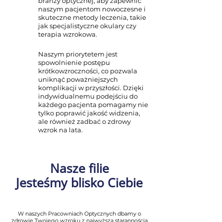
branży optycznej, aby zapewnić
naszym pacjentom nowoczesne i
skuteczne metody leczenia, takie
jak specjalistyczne okulary czy
terapia wzrokowa.
Naszym priorytetem jest
spowolnienie postępu
krótkowzroczności, co pozwala
uniknąć poważniejszych
komplikacji w przyszłości. Dzięki
indywidualnemu podejściu do
każdego pacjenta pomagamy nie
tylko poprawić jakość widzenia,
ale również zadbać o zdrowy
wzrok na lata.
Nasze filie
Jesteśmy blisko Ciebie
W naszych Pracowniach Optycznych dbamy o
zdrowie Twojego wzroku z najwyższą starannością