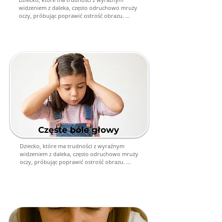
widzeniem z daleka, często odruchowo mruży 
oczy, próbując poprawić ostrość obrazu. 
Mrużenie pozwala na chwilową poprawę 
widzenia, ale jest to sygnał, że dziecko może 
mieć problem z krótkowzrocznością.
Częste bóle głowy
Dziecko, które ma trudności z wyraźnym 
widzeniem z daleka, często odruchowo mruży 
oczy, próbując poprawić ostrość obrazu. 
Mrużenie pozwala na chwilową poprawę 
widzenia, ale jest to sygnał, że dziecko może 
mieć problem z krótkowzrocznością.