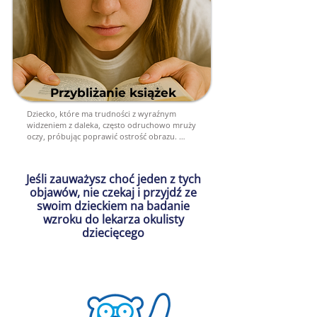
Przybliżanie książek
Dziecko, które ma trudności z wyraźnym 
widzeniem z daleka, często odruchowo mruży 
oczy, próbując poprawić ostrość obrazu. 
Mrużenie pozwala na chwilową poprawę 
widzenia, ale jest to sygnał, że dziecko może 
mieć problem z krótkowzrocznością.
Jeśli zauważysz choć jeden z tych
objawów, nie czekaj i przyjdź ze
swoim dzieckiem na badanie
wzroku do lekarza okulisty
dziecięcego
Umów wizytę